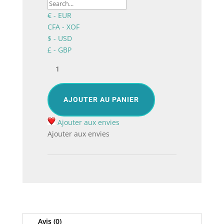
€ - EUR
CFA - XOF
$ - USD
£ - GBP
quantité
de
Argent,
Bouquet
AJOUTER AU PANIER
de
fleurs
Ajouter aux envies
exotiques
Ajouter aux envies
à
Lomé
Togo
Avis (0)