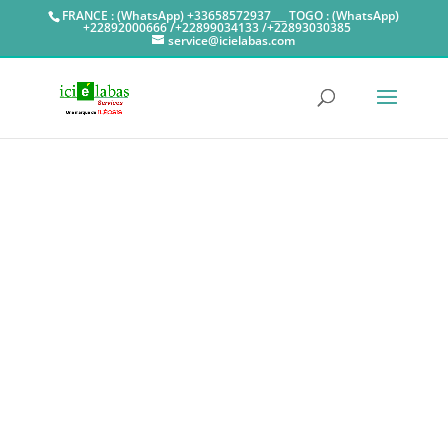
FRANCE : (WhatsApp) +33658572937___ TOGO : (WhatsApp)
+22892000666 /+22899034133 /+22893030385
service@icielabas.com