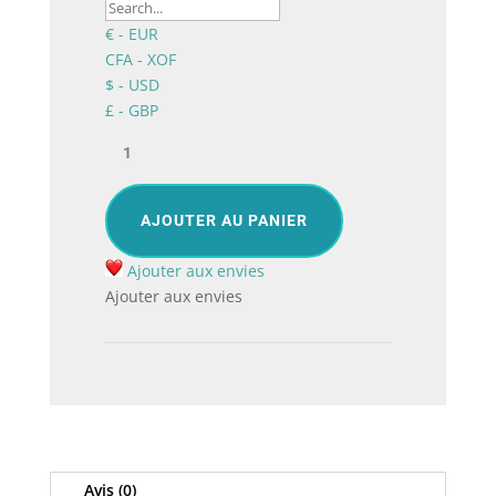
€ - EUR
CFA - XOF
$ - USD
£ - GBP
quantité
de
Affection,
Bouquet
AJOUTER AU PANIER
de
fleurs
Ajouter aux envies
exotiques
Ajouter aux envies
à
Lomé
Togo
Avis (0)