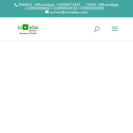
FRANCE : (WhatsApp) +33658572937___ TOGO : (WhatsApp)
+22892000666 /+22899034133 /+22893030385
service@icielabas.com