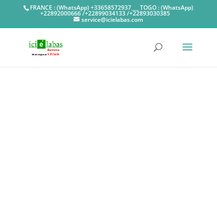
FRANCE : (WhatsApp) +33658572937___ TOGO : (WhatsApp)
+22892000666 /+22899034133 /+22893030385
service@icielabas.com