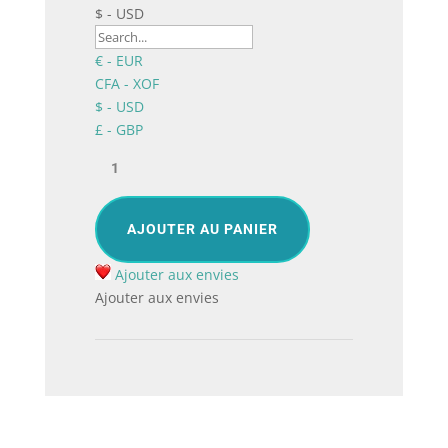
$ - USD
€ - EUR
CFA - XOF
$ - USD
£ - GBP
quantité
de
Délicatesse,
Bouquet
AJOUTER AU PANIER
de
fleurs
Ajouter aux envies
exotiques
Ajouter aux envies
à
Lomé
Togo