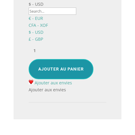
$ - USD
€ - EUR
CFA - XOF
$ - USD
£ - GBP
quantité
de
Délicatesse,
Bouquet
AJOUTER AU PANIER
de
fleurs
Ajouter aux envies
exotiques
Ajouter aux envies
à
Lomé
Togo